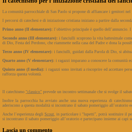
Il catechismo per l’iniziazione cristiana dei fanciu
La comunità parrocchiale di San Paolo si propone di affiancare i genitori nel
I percorsi di catechesi e di iniziazione cristiana iniziano a partire dalla secon
Primo anno (II elementare):
l’obiettivo principale è quello dell’annuncio. I
Secondo anno (III elementare):
i fanciulli scoprono la vita battesimale co
di Dio, Festa del Perdono, che riammette nella casa del Padre e dona la possibi
Terzo anno (IV elementare):
i fanciulli, guidati dalla Parola di Dio, si ab
Quarto anno (V elementare):
i ragazzi imparano a conoscere la comunità ecc
Quinto anno (I media):
i ragazzi sono invitati a riscoprire ed accettare pe
rafforza questa volontà.
Il catechismo
“classico”
prevede un incontro settimanale che si svolge il saba
Inoltre la parrocchia ha avviato anche una nuova esperienza di catechismo, 
aderiscono a questa modalità si incontrano il sabato pomeriggio all’oratorio ed
Anche l’esperienza degli
Scout
, in particolare i “lupetti”, potrà sostituire i
si incontrano il sabato pomeriggio all’oratorio e partecipano insieme ai capi sc
Lascia un commento