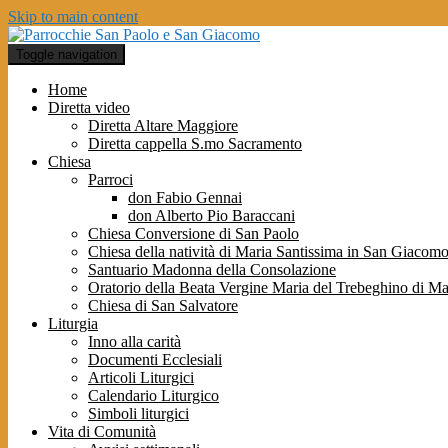
Skip to main content
Toggle navigation
Home
Diretta video
Diretta Altare Maggiore
Diretta cappella S.mo Sacramento
Chiesa
Parroci
don Fabio Gennai
don Alberto Pio Baraccani
Chiesa Conversione di San Paolo
Chiesa della natività di Maria Santissima in San Giacomo
Santuario Madonna della Consolazione
Oratorio della Beata Vergine Maria del Trebeghino di 
Chiesa di San Salvatore
Liturgia
Inno alla carità
Documenti Ecclesiali
Articoli Liturgici
Calendario Liturgico
Simboli liturgici
Vita di Comunità