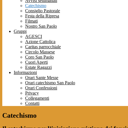
Avvisi settimanali
Catechismo
Consiglio Pastorale
Festa della Ripresa
Filmati
Nostro San Paolo
Gruppi
AGESCI
Azione Cattolica
Caritas parrocchiale
Circolo Massese
Coro San Paolo
Cuori Aperti
Estate Ragazzi
Informazioni
Orari Sante Messe
Orari catechismo San Paolo
Orari Confessioni
Privacy
Collegamenti
Contatti
Catechismo