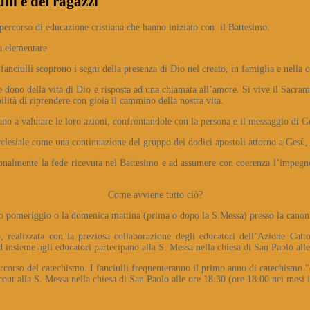
lli e dei ragazzi
 percorso di educazione cristiana che hanno iniziato con il Battesimo.
da elementare.
 fanciulli scoprono i segni della presenza di Dio nel creato, in famiglia e nella 
me dono della vita di Dio e risposta ad una chiamata all’amore. Si vive il Sacr
lità di riprendere con gioia il cammino della nostra vita.
ituano a valutare le loro azioni, confrontandole con la persona e il messaggio d
lesiale come una continuazione del gruppo dei dodici apostoli attorno a Gesù, p
rsonalmente la fede ricevuta nel Battesimo e ad assumere con coerenza l’impegn
Come avviene tutto ciò?
to pomeriggio o la domenica mattina (prima o dopo la S.Messa) presso la canoni
realizzata con la preziosa collaborazione degli educatori dell’Azione Cattol
 insieme agli educatori partecipano alla S. Messa nella chiesa di San Paolo alle 
l percorso del catechismo. I fanciulli frequenteranno il primo anno di catechismo
out alla S. Messa nella chiesa di San Paolo alle ore 18.30 (ore 18.00 nei mesi in