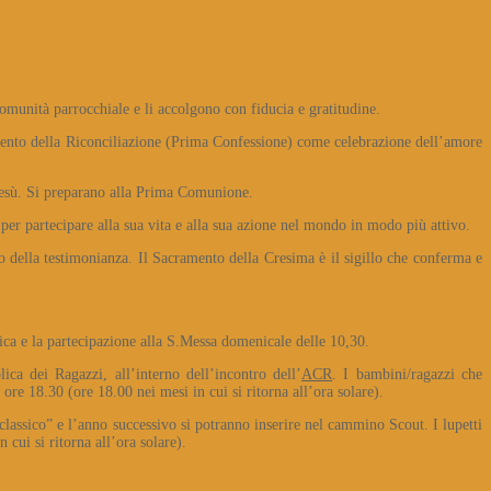
comunità parrocchiale e li accolgono con fiducia e gratitudine.
amento della Riconciliazione (Prima Confessione) come celebrazione dell’amore
i Gesù. Si preparano alla Prima Comunione.
er partecipare alla sua vita e alla sua azione nel mondo in modo più attivo.
o della testimonianza. Il Sacramento della Cresima è il sigillo che conferma e
ca e la partecipazione alla S.Messa domenicale delle 10,30.
ica dei Ragazzi, all’interno dell’incontro dell’
ACR
. I bambini/ragazzi che
ore 18.30 (ore 18.00 nei mesi in cui si ritorna all’ora solare).
 “classico” e l’anno successivo si potranno inserire nel cammino Scout. I lupetti
 cui si ritorna all’ora solare).