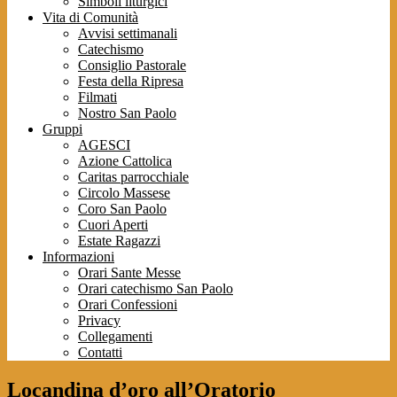
Simboli liturgici
Vita di Comunità
Avvisi settimanali
Catechismo
Consiglio Pastorale
Festa della Ripresa
Filmati
Nostro San Paolo
Gruppi
AGESCI
Azione Cattolica
Caritas parrocchiale
Circolo Massese
Coro San Paolo
Cuori Aperti
Estate Ragazzi
Informazioni
Orari Sante Messe
Orari catechismo San Paolo
Orari Confessioni
Privacy
Collegamenti
Contatti
Locandina d’oro all’Oratorio