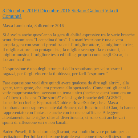
8 Dicembre 2016
9 Dicembre 2016
Stefano Gattucci
Vita di
Comunità
Massa Lombarda, 8 dicembre 2016
Si è svolta anche quest’anno la gara di abilità espressive tra le varie branche
scout denominata “Locandina d’oro”. La manifestazione è una e vera
propria gara con svariati premi tra cui: il miglior attore, la migliore attrice,
il miglior attore non protagonista, la miglior scenografia e costumi, la
miglior musica, il migliore testo ed infine, proprio come negli Oscar, la
Locandina d’oro.
L’espressione è uno degli strumenti dello scoutismo per valorizzare i
ragazzi, per fargli vincere la timidezza, per farli “esprimere”.
Fare espressione vuol dire quindi avere qualcosa da dire agli altri , alla
gente, tanta gente, che era presente allo spettacolo. Come tutti gli anni le
varie rappresentazioni avevano un tema unico (anche se quest’anno era un
po’ libero) che era: “Che storia!” e le singole branche dell’AGESCI,
Lupetti/Coccinelle, Esploratori/Guide e Rover/Scolte, che a Massa
Lombarda sono rappresentante dal Branco, dal Reparto e dal Clan, lo hanno
rappresentato con fantasia e anche con tecniche raffinate. A leggere
attentamente tra le righe, oltre al divertimento, ci sono stati anche vari
spunti di riflessione seri e non banali.
Baden Powell, il fondatore degli scout, era molto bravo e portato per la
recitazione. Per lui la recitazione teatrale era – come disse egli stesso – un