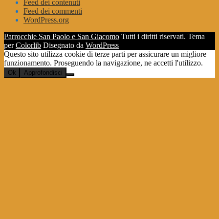
Feed dei contenuti
Feed dei commenti
WordPress.org
Parrocchie San Paolo e San Giacomo
Tutti i diritti riservati. Tema
per
Colorlib
Disegnato da
WordPress
Questo sito utilizza cookie di terze parti per assicurare un migliore
funzionamento. Proseguendo la navigazione, ne accetti l'utilizzo.
Ok
Approfondisci