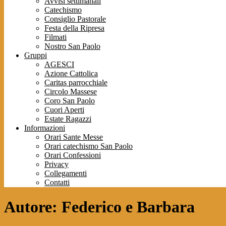
Avvisi settimanali
Catechismo
Consiglio Pastorale
Festa della Ripresa
Filmati
Nostro San Paolo
Gruppi
AGESCI
Azione Cattolica
Caritas parrocchiale
Circolo Massese
Coro San Paolo
Cuori Aperti
Estate Ragazzi
Informazioni
Orari Sante Messe
Orari catechismo San Paolo
Orari Confessioni
Privacy
Collegamenti
Contatti
Autore:
Federico e Barbara