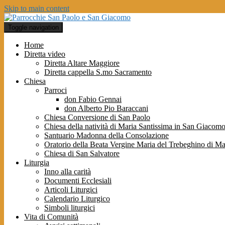
Skip to main content
Toggle navigation
Home
Diretta video
Diretta Altare Maggiore
Diretta cappella S.mo Sacramento
Chiesa
Parroci
don Fabio Gennai
don Alberto Pio Baraccani
Chiesa Conversione di San Paolo
Chiesa della natività di Maria Santissima in San Giacomo
Santuario Madonna della Consolazione
Oratorio della Beata Vergine Maria del Trebeghino di 
Chiesa di San Salvatore
Liturgia
Inno alla carità
Documenti Ecclesiali
Articoli Liturgici
Calendario Liturgico
Simboli liturgici
Vita di Comunità