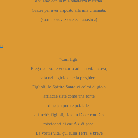
e vi amo con la mia tenerezza materna.
Grazie per aver risposto alla mia chiamata.
(Con approvazione ecclesiastica)
to
“Cari figli,
Prego per voi e vi esorto ad una vita nuova,
vita nella gioia e nella preghiera.
Figlioli, lo Spirito Santo vi colmi di gioia
affinché siate come una fonte
d’acqua pura e potabile,
affinché, figlioli, siate in Dio e con Dio
missionari di carità e di pace.
La vostra vita, qui sulla Terra, è breve